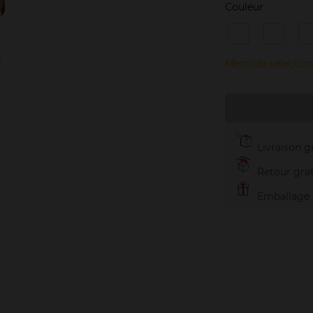
Couleur
SC
SC
01,
02,
0
SOFT
NATUR
Merci de sélection
LIGHT
Livraison gr
Retour grat
Emballage c