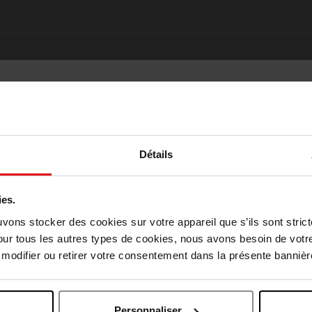
Détails
ies.
Choisissez votre pays
uvons stocker des cookies sur votre appareil que s’ils sont stri
Oublié quelque chose ?
our tous les autres types de cookies, nous avons besoin de votr
odifier ou retirer votre consentement dans la présente bannière
April België
April Belgique
Personnaliser