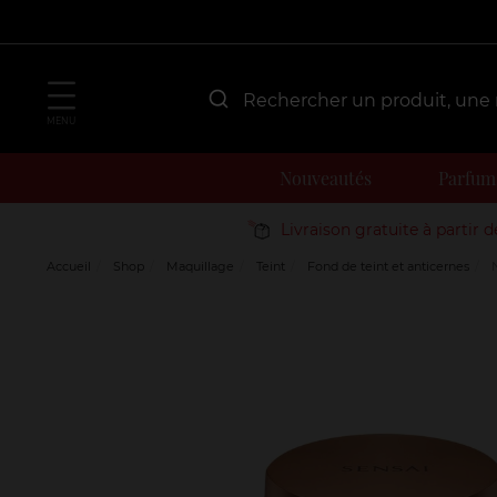
MENU
Nouveautés
Parfum
Livraison gratuite à partir 
Accueil
Shop
Maquillage
Teint
Fond de teint et anticernes
N