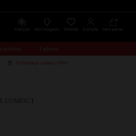
0
Français
Mon magasin
Wishlist
Compte
Mon panier
 instituts
Cadeaux
Emballage cadeau offert
Avis
IL COMPACT
clients