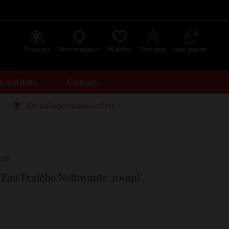
0
Français
Mon magasin
Wishlist
Compte
Mon panier
 instituts
Cadeaux
Emballage cadeau offert
Avis
clients
Eau Fraîche Nettoyante 200ml