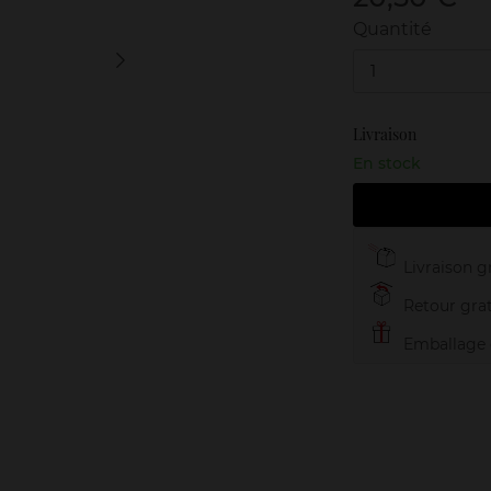
Quantité
1
Livraison
En stock
Livraison gr
Retour grat
Emballage c