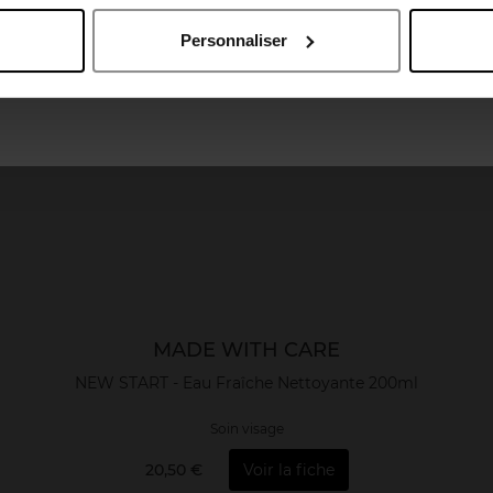
April België
April Belgique
Personnaliser
April France
April Luxembourg
MADE WITH CARE
NEW START - Eau Fraîche Nettoyante 200ml
Soin visage
20,50 €
Voir la fiche