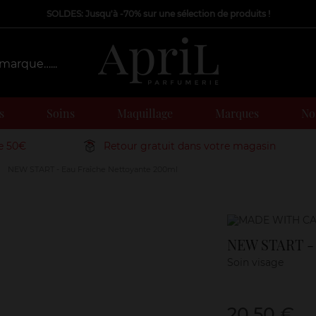
SOLDES: Jusqu'à -70% sur une sélection de produits !
s
Soins
Maquillage
Marques
Nos
de 50€
Retour gratuit dans votre magasin
NEW START - Eau Fraîche Nettoyante 200ml
Marque
NEW START - 
Soin visage
20,50 €