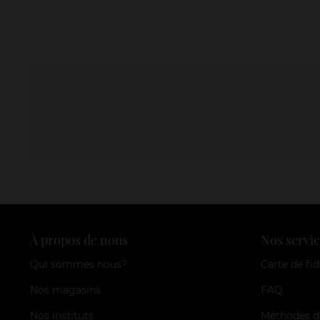
À propos de nous
Nos servic
Qui sommes nous?
Carte de fid
Nos magasins
FAQ
Nos instituts
Méthodes d