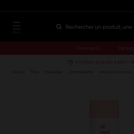
MENU
Nouveautés
Parfum
Livraison gratuite à partir 
Accueil
Shop
Maquillage
Démaquillants
Lotion pour les yeux