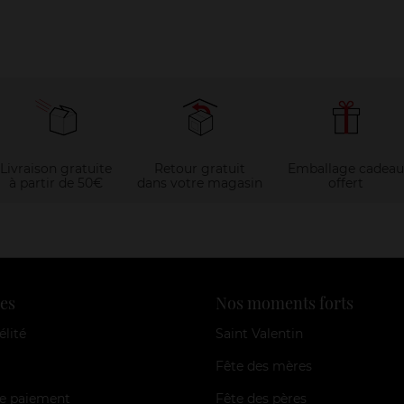
Livraison gratuite
Retour gratuit
Emballage cadeau
à partir de 50€
dans votre magasin
offert
es
Nos moments forts
élité
Saint Valentin
Fête des mères
e paiement
Fête des pères