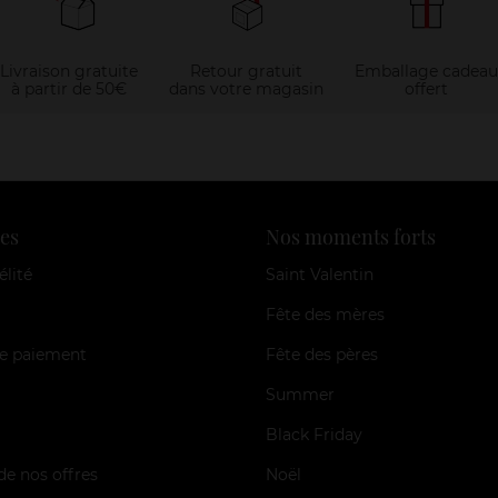
Livraison gratuite
Retour gratuit
Emballage cadeau
à partir de 50€
dans votre magasin
offert
es
Nos moments forts
élité
Saint Valentin
Fête des mères
e paiement
Fête des pères
Summer
Black Friday
de nos offres
Noël