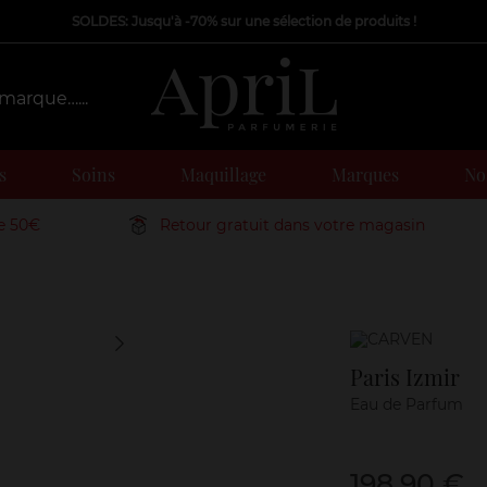
SOLDES: Jusqu'à -70% sur une sélection de produits !
s
Soins
Maquillage
Marques
Nos
de 50€
Retour gratuit dans votre magasin
Marque
Paris Izmir
Eau de Parfum
198,90 €