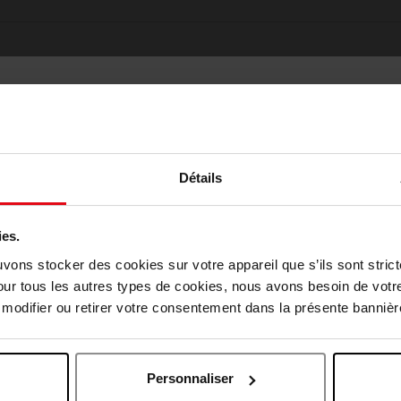
Détails
ies.
Oublié quelque chose ?
Choisissez votre pays
uvons stocker des cookies sur votre appareil que s’ils sont stri
our tous les autres types de cookies, nous avons besoin de votr
odifier ou retirer votre consentement dans la présente bannière
April België
April Belgique
Personnaliser
April France
April Luxembourg