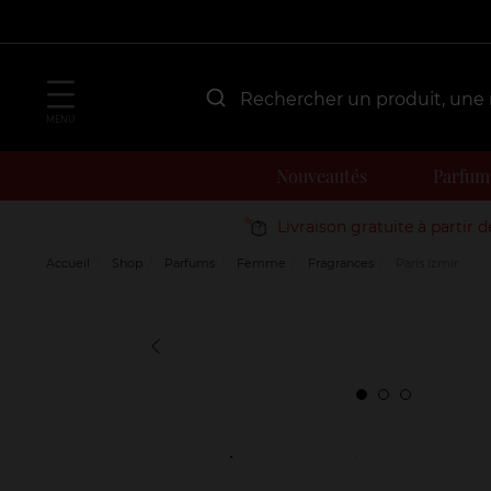
MENU
Nouveautés
Parfum
Livraison gratuite à partir 
Accueil
Shop
Parfums
Femme
Fragrances
Paris Izmir