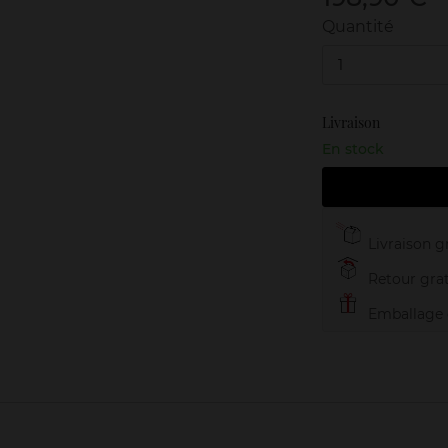
Quantité
1
Livraison
En stock
Livraison gr
Retour grat
Emballage c