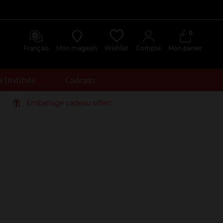
0
Français
Mon magasin
Wishlist
Compte
Mon panier
 instituts
Cadeaux
Emballage cadeau offert
Avis
clients