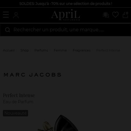
SOLDES: Jusqu'à -70% sur une sélection de produits !
0
Rechercher un produit, une marque…...
Accueil
Shop
Parfums
Femme
Fragrances
Perfect Intense
Marque
Avis
clients
Perfect Intense
Eau de Parfum
Nouveauté