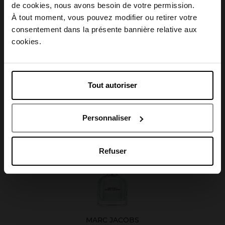
Choisissez votre pays
de cookies, nous avons besoin de votre permission.
Caractéristiques
À tout moment, vous pouvez modifier ou retirer votre
consentement dans la présente bannière relative aux
April België
cookies.
April Belgique
Avis client
Tout autoriser
April France
Personnaliser
April Luxembourg
Oublié quelque chose ?
Refuser
MARC JACOBS