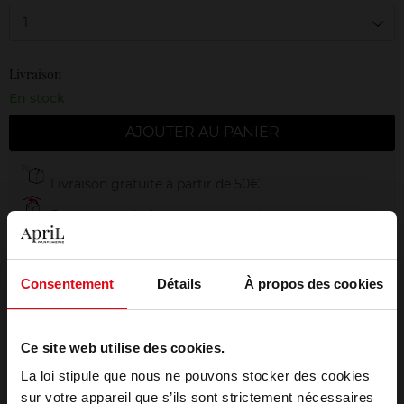
1
Livraison
En stock
AJOUTER AU PANIER
Livraison gratuite à partir de 50€
Retour gratuit dans votre magasin
Emballage cadeau offert
Consentement
Détails
À propos des cookies
Ce site web utilise des cookies.
Description
La loi stipule que nous ne pouvons stocker des cookies
sur votre appareil que s’ils sont strictement nécessaires