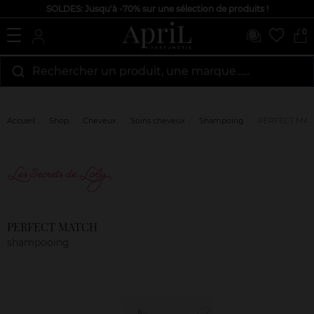
SOLDES: Jusqu'à -70% sur une sélection de produits !
0
Rechercher un produit, une marque…...
Accueil
Shop
Cheveux
Soins cheveux
Shampoing
PERFECT MA
Marque
Avis
clients
PERFECT MATCH
shampooing