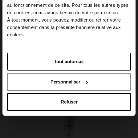
Conseil d'utilisation
au fonctionnement de ce site. Pour tous les autres types
Choisissez votre pays
de cookies, nous avons besoin de votre permission.
À tout moment, vous pouvez modifier ou retirer votre
Caractéristiques
consentement dans la présente bannière relative aux
April België
cookies.
April Belgique
Tout autoriser
Avis client
April France
Personnaliser
April Luxembourg
Oublié quelque chose ?
Refuser