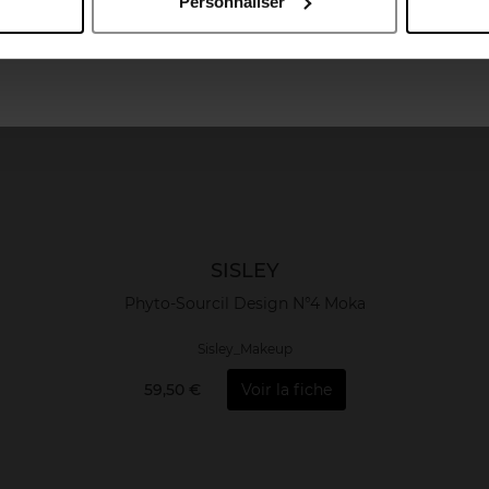
Personnaliser
April France
April Luxembourg
SISLEY
Phyto-Sourcil Design N°4 Moka
Sisley_Makeup
59,50 €
Voir la fiche