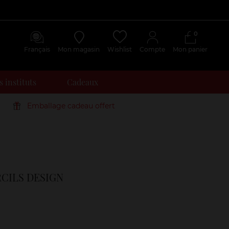
0
Français
Mon magasin
Wishlist
Compte
Mon panier
 instituts
Cadeaux
Emballage cadeau offert
Avis
clients
CILS DESIGN