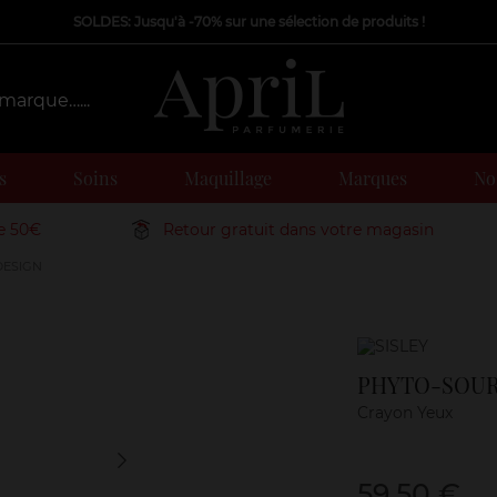
SOLDES: Jusqu'à -70% sur une sélection de produits !
s
Soins
Maquillage
Marques
Nos
de 50€
Retour gratuit dans votre magasin
DESIGN
Marque
PHYTO-SOUR
Crayon Yeux
59,50 €