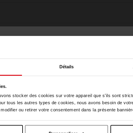
Détails
ies.
Choisissez votre pays
uvons stocker des cookies sur votre appareil que s’ils sont stri
Oublié quelque chose ?
our tous les autres types de cookies, nous avons besoin de votr
odifier ou retirer votre consentement dans la présente bannière
April België
April Belgique