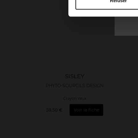
Refuser
SISLEY
PHYTO-SOURCILS DESIGN
Crayon Yeux
59,50 €
Voir la fiche