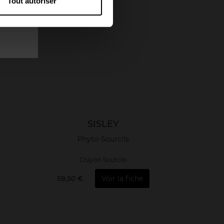
Tout autoriser
SISLEY
Phyto-Sourcils
Crayon Sourcils
59,50 €
Voir la fiche