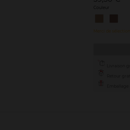
Couleur
1
2
Cappuccino
Châtain
Merci de sélection
Livraison gr
Retour grat
Emballage c