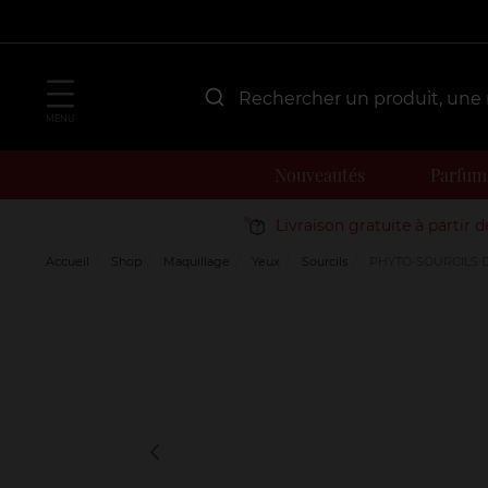
MENU
Nouveautés
Parfum
Livraison gratuite à partir 
Accueil
Shop
Maquillage
Yeux
Sourcils
PHYTO-SOURCILS 