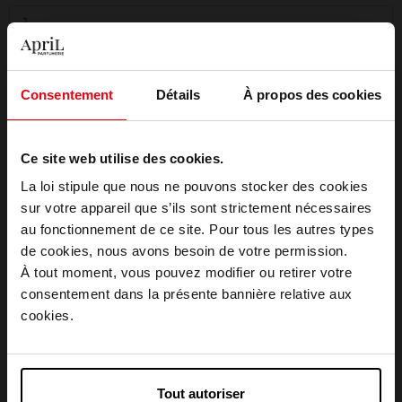
1
Livraison
Consentement
Détails
À propos des cookies
Cet article n'est plus disponible pour le moment
Livraison gratuite à partir de 50€
Ce site web utilise des cookies.
Retour gratuit dans votre magasin
La loi stipule que nous ne pouvons stocker des cookies
Emballage cadeau offert
sur votre appareil que s’ils sont strictement nécessaires
au fonctionnement de ce site. Pour tous les autres types
Choisissez votre pays
de cookies, nous avons besoin de votre permission.
À tout moment, vous pouvez modifier ou retirer votre
consentement dans la présente bannière relative aux
Description
April België
cookies.
April Belgique
Conseil d'utilisation
Tout autoriser