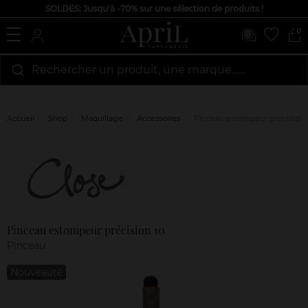
SOLDES: Jusqu'à -70% sur une sélection de produits !
0
Rechercher un produit, une marque…...
Accueil
Shop
Maquillage
Accessoires
Pinceau estompeur précision 
Marque
Avis
clients
Pinceau estompeur précision 10
Pinceau
Nouveauté