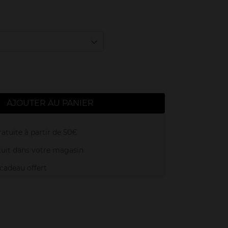
AJOUTER AU PANIER
atuite à partir de 50€
uit dans votre magasin
adeau offert