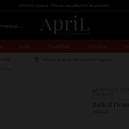
SOLDES: Jusqu'à -70% sur une sélection de produits !
s
Soins
Maquillage
Marques
Nos
de 50€
Retour gratuit dans votre magasin
irmness
Marque
Radical Firm
Masque