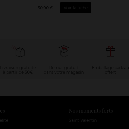
50,90 €
Voir la fiche
Livraison gratuite
Retour gratuit
Emballage cadeau
à partir de 50€
dans votre magasin
offert
es
Nos moments forts
élité
Saint Valentin