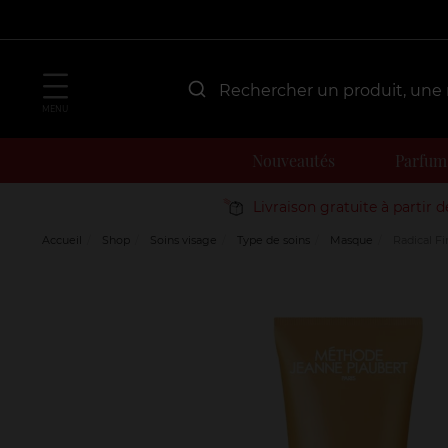
MENU
Nouveautés
Parfum
Livraison gratuite à partir 
Accueil
Shop
Soins visage
Type de soins
Masque
Radical F