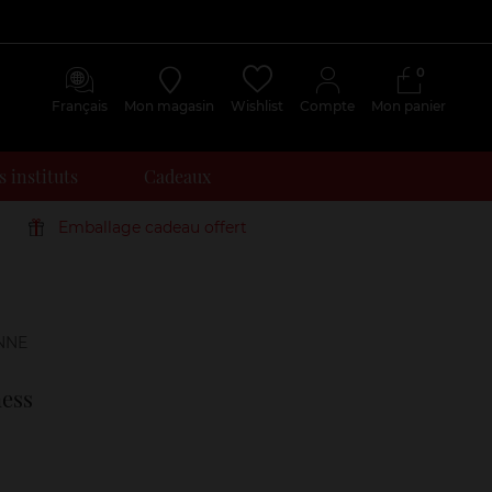
0
Français
Mon magasin
Wishlist
Compte
Mon panier
 instituts
Cadeaux
Emballage cadeau offert
Avis
clients
ness