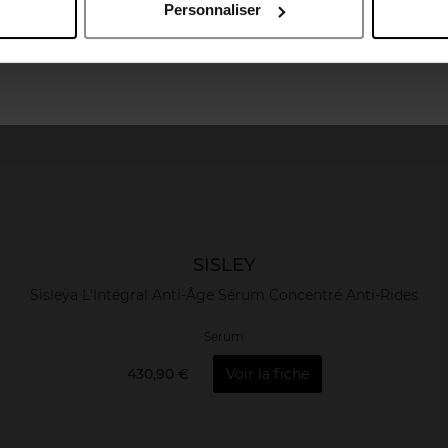
Personnaliser
April France
April Luxembourg
SISLEY
Sisleÿa L'Intégral Anti-Âge Sérum Concentré Anti-Rides
Serum
430,90 €
Voir la fiche