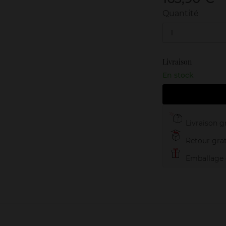
Quantité
1
Livraison
En stock
Livraison gr
Retour grat
Emballage c