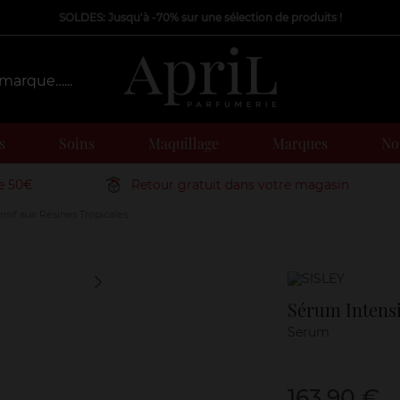
SOLDES: Jusqu'à -70% sur une sélection de produits !
s
Soins
Maquillage
Marques
Nos
de 50€
Retour gratuit dans votre magasin
sif aux Résines Tropicales
Marque
Sérum Intensi
Serum
163,90 €