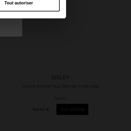
Tout autoriser
SISLEY
Sérum Intensif aux Résines Tropicales
Serum
163,90 €
Voir la fiche