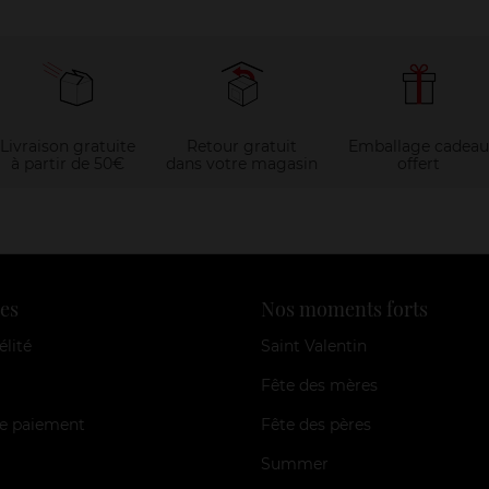
Livraison gratuite
Retour gratuit
Emballage cadeau
à partir de 50€
dans votre magasin
offert
es
Nos moments forts
élité
Saint Valentin
Fête des mères
e paiement
Fête des pères
Summer