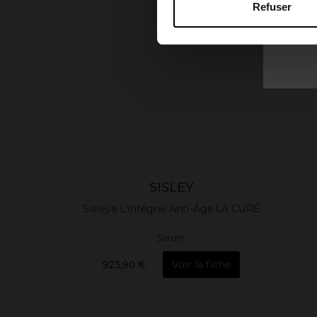
Refuser
SISLEY
Sisleÿa L'Intégral Anti-Âge LA CURE
Serum
923,90 €
Voir la fiche