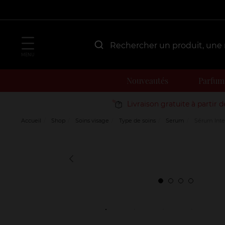
MENU
Nouveautés
Parfum
Livraison gratuite à partir 
Accueil
Shop
Soins visage
Type de soins
Serum
Sérum Inten