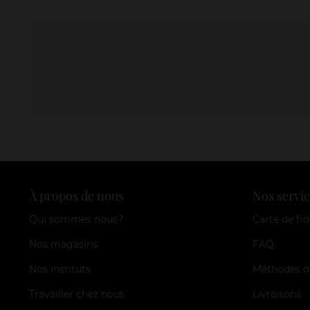
À propos de nous
Nos servic
Qui sommes nous?
Carte de fid
Nos magasins
FAQ
Nos instituts
Méthodes d
Travailler chez nous
Livraisons