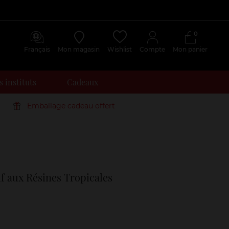
0
Français
Mon magasin
Wishlist
Compte
Mon panier
 instituts
Cadeaux
Emballage cadeau offert
Avis
clients
f aux Résines Tropicales