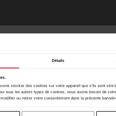
Détails
ies.
Choisissez votre pays
uvons stocker des cookies sur votre appareil que s’ils sont stri
Oublié quelque chose ?
our tous les autres types de cookies, nous avons besoin de votr
odifier ou retirer votre consentement dans la présente bannière
April België
April Belgique