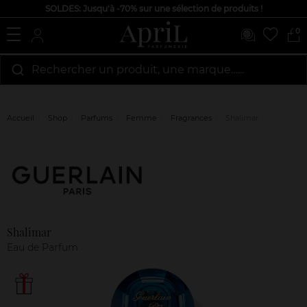
SOLDES: Jusqu'à -70% sur une sélection de produits !
0
Rechercher un produit, une marque…...
Accueil
Shop
Parfums
Femme
Fragrances
Shalimar
Marque
Avis
clients
Shalimar
Eau de Parfum