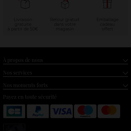
Livraison
Retour gratuit
Emballage
gratuite
dans votre
cadeau
à partir de 50€
magasin
offert
À propos de nous
Nos services
Nos moments forts
Payez en toute sécurité