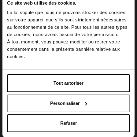
Retour gratuit dans votre magasin
Ce site web utilise des cookies.
Emballage cadeau offert
La loi stipule que nous ne pouvons stocker des cookies
sur votre appareil que s’ils sont strictement nécessaires
au fonctionnement de ce site. Pour tous les autres types
Choisissez votre pays
de cookies, nous avons besoin de votre permission.
À tout moment, vous pouvez modifier ou retirer votre
Description
consentement dans la présente bannière relative aux
April België
cookies.
Caractéristiques
April Belgique
Tout autoriser
April France
Personnaliser
April Luxembourg
Avis client
Refuser