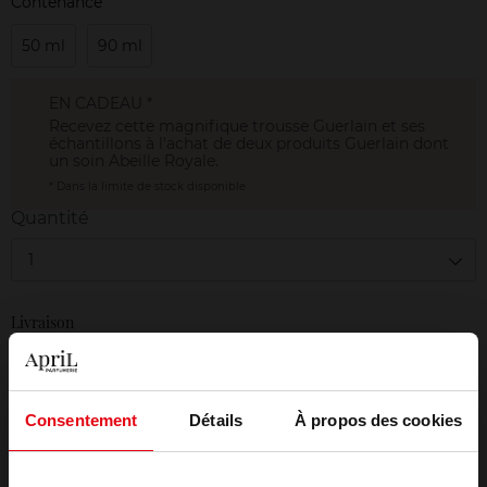
Contenance
50 ml
90 ml
EN CADEAU *
Recevez cette magnifique trousse Guerlain et ses
échantillons à l'achat de deux produits Guerlain dont
un soin Abeille Royale.
* Dans la limite de stock disponible
Quantité
1
Livraison
En stock
AJOUTER AU PANIER
Consentement
Détails
À propos des cookies
Livraison gratuite à partir de 50€