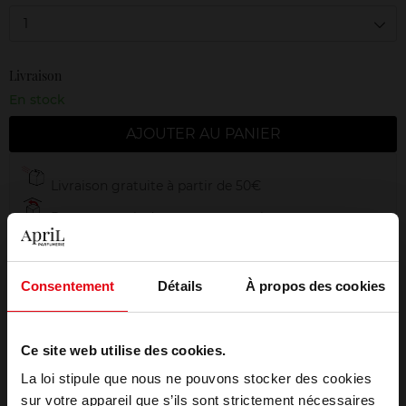
1
Livraison
En stock
AJOUTER AU PANIER
Livraison gratuite à partir de 50€
Retour gratuit dans votre magasin
Emballage cadeau offert
Consentement
Détails
À propos des cookies
Ce site web utilise des cookies.
Description
La loi stipule que nous ne pouvons stocker des cookies
sur votre appareil que s’ils sont strictement nécessaires