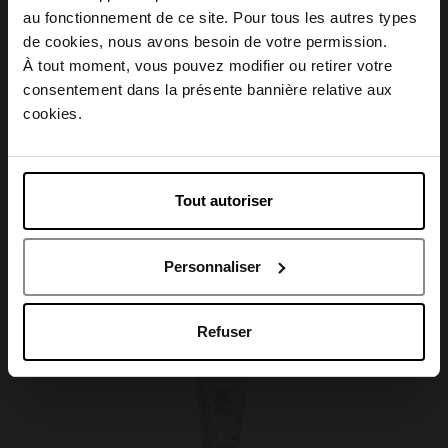
Conseil d'utilisation
au fonctionnement de ce site. Pour tous les autres types
Choisissez votre pays
de cookies, nous avons besoin de votre permission.
À tout moment, vous pouvez modifier ou retirer votre
Caractéristiques
consentement dans la présente bannière relative aux
April België
cookies.
April Belgique
Tout autoriser
Avis client
April France
Personnaliser
April Luxembourg
Oublié quelque chose ?
Refuser