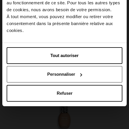
au fonctionnement de ce site. Pour tous les autres types
Choisissez votre pays
de cookies, nous avons besoin de votre permission.
À tout moment, vous pouvez modifier ou retirer votre
Caractéristiques
consentement dans la présente bannière relative aux
April België
cookies.
April Belgique
Tout autoriser
Avis client
April France
Personnaliser
April Luxembourg
Oublié quelque chose ?
Refuser