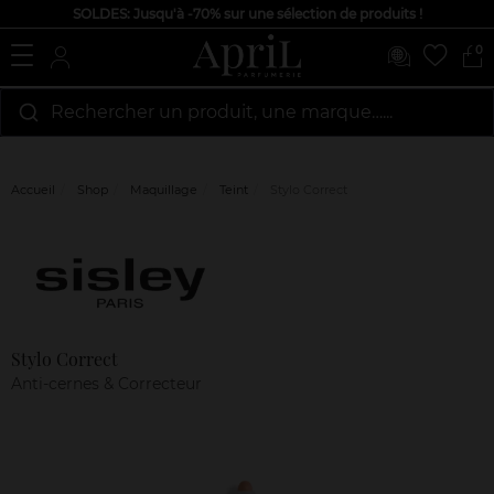
SOLDES: Jusqu'à -70% sur une sélection de produits !
0
Rechercher un produit, une marque…...
Accueil
Shop
Maquillage
Teint
Stylo Correct
Marque
Avis
clients
Stylo Correct
Anti-cernes & Correcteur