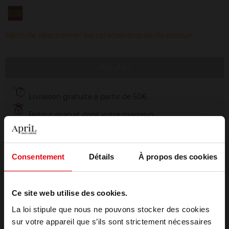
3
Merci de sélectionner les caractéristiques du produit.
Ajouter
Livraison gratuite à partir de 50€
Retour gratuit dans votre magasin
Emballage cadeau offert
Consentement
Détails
À propos des cookies
Description
Ce site web utilise des cookies.
La loi stipule que nous ne pouvons stocker des cookies
sur votre appareil que s’ils sont strictement nécessaires
Conseil d'utilisation