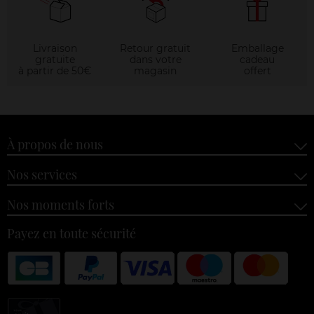
Livraison
Retour gratuit
Emballage
gratuite
dans votre
cadeau
à partir de 50€
magasin
offert
À propos de nous
Nos services
Nos moments forts
Payez en toute sécurité