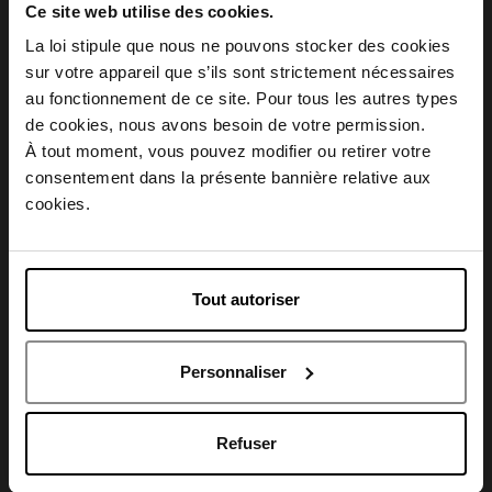
Ce site web utilise des cookies.
La loi stipule que nous ne pouvons stocker des cookies
sur votre appareil que s’ils sont strictement nécessaires
Description
au fonctionnement de ce site. Pour tous les autres types
Choisissez votre pays
de cookies, nous avons besoin de votre permission.
À tout moment, vous pouvez modifier ou retirer votre
Conseil d'utilisation
consentement dans la présente bannière relative aux
April België
cookies.
Caractéristiques
April Belgique
Tout autoriser
April France
Personnaliser
April Luxembourg
Avis client
Refuser