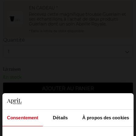
EN CADEAU *
Recevez cette magnifique trousse Guerlain et
ses échantillons à l'achat de deux produits
Guerlain dont un soin Abeille Royale.
* Dans la limite de stock disponible
Quantité
1
Livraison
En stock
AJOUTER AU PANIER
Livraison gratuite à partir de 50€
Retour gratuit dans votre magasin
Consentement
Détails
À propos des cookies
Emballage cadeau offert