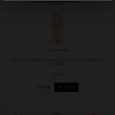
Oublié quelque chose ?
GUERLAIN
ABEILLE ROYALE SÉRUM YEUX DOUBLE R RENEW &
REPAIR
Serum
114,90 €
Voir la fiche