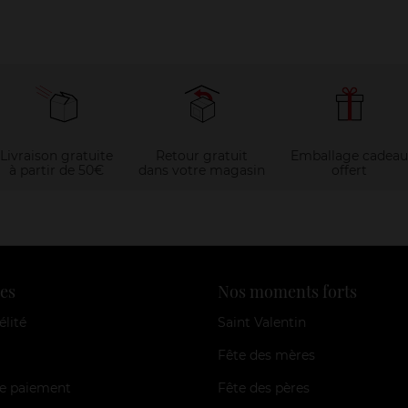
Livraison gratuite
Retour gratuit
Emballage cadeau
à partir de 50€
dans votre magasin
offert
es
Nos moments forts
élité
Saint Valentin
Fête des mères
e paiement
Fête des pères