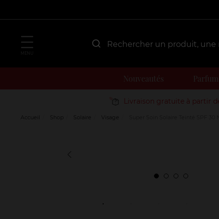
MENU
Nouveautés
Parfum
Livraison gratuite à partir 
Accueil
Shop
Solaire
Visage
Super Soin Solaire Teinté SPF 30