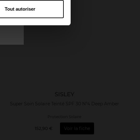
Tout autoriser
SISLEY
Super Soin Solaire Teinté SPF 30 N°4 Deep Amber
Protection Solaire
152,90 €
Voir la fiche