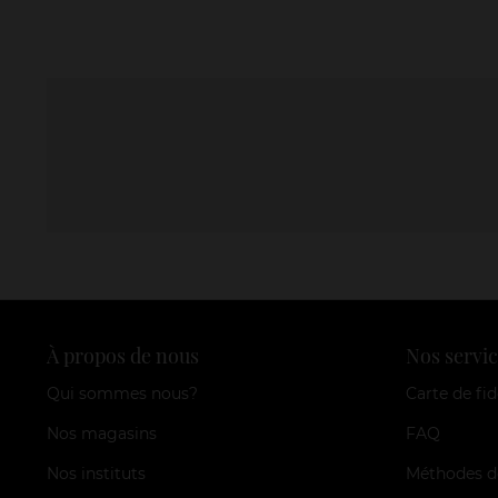
À propos de nous
Nos servic
Qui sommes nous?
Carte de fid
Nos magasins
FAQ
Nos instituts
Méthodes d