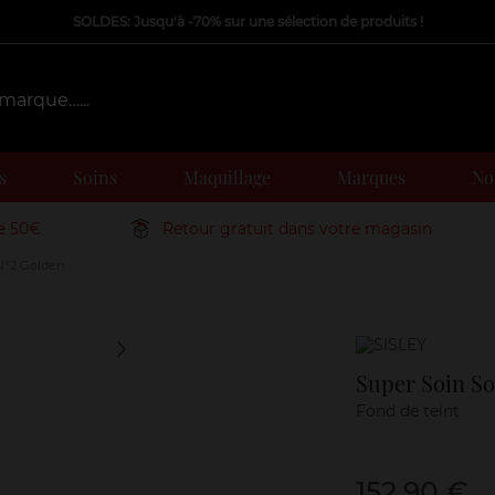
SOLDES: Jusqu'à -70% sur une sélection de produits !
s
Soins
Maquillage
Marques
Nos
de 50€
Retour gratuit dans votre magasin
 N°2 Golden
Marque
Super Soin So
Fond de teint
152,90 €