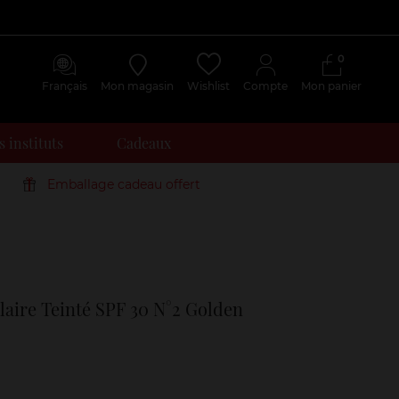
0
Français
Mon magasin
Wishlist
Compte
Mon panier
 instituts
Cadeaux
Emballage cadeau offert
Avis
clients
laire Teinté SPF 30 N°2 Golden