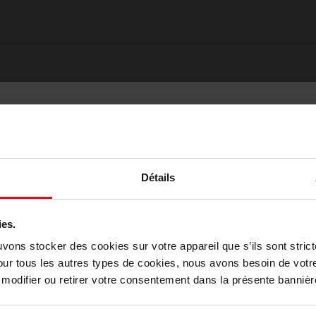
Détails
ies.
Choisissez votre pays
uvons stocker des cookies sur votre appareil que s’ils sont stri
our tous les autres types de cookies, nous avons besoin de votr
Oublié quelque chose ?
odifier ou retirer votre consentement dans la présente bannière
April België
April Belgique