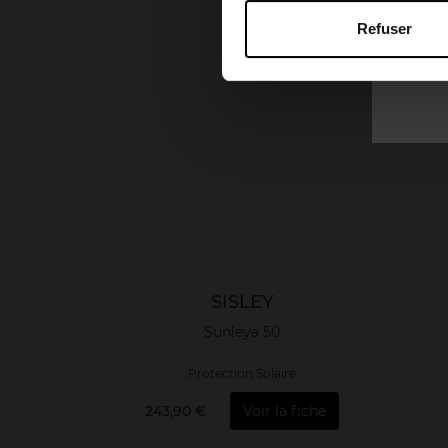
Refuser
SISLEY
Sunleya 50
Protection Solaire
243,90 €
Voir la fiche