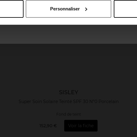
Personnaliser
April France
April Luxembourg
SISLEY
Super Soin Solaire Teinté SPF 30 N°0 Porcelain
Fond de teint
152,90 €
Voir la fiche