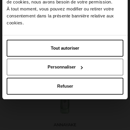
Choisissez votre pays
de cookies, nous avons besoin de votre permission.
Caractéristiques
À tout moment, vous pouvez modifier ou retirer votre
consentement dans la présente bannière relative aux
April België
cookies.
April Belgique
Avis client
Tout autoriser
April France
Personnaliser
Oublié quelque chose ?
April Luxembourg
Refuser
ANNAYAKE