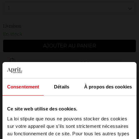
1
Livraison
En stock
AJOUTER AU PANIER
Livraison gratuite à partir de 50€
Retour gratuit dans votre magasin
Emballage cadeau offert
Consentement
Détails
À propos des cookies
Ce site web utilise des cookies.
La loi stipule que nous ne pouvons stocker des cookies
Description
sur votre appareil que s’ils sont strictement nécessaires
au fonctionnement de ce site. Pour tous les autres types