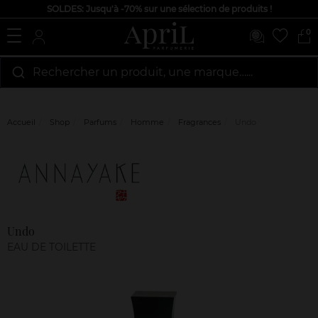
SOLDES: Jusqu'à -70% sur une sélection de produits !
0
Rechercher un produit, une marque…...
Accueil
Shop
Parfums
Homme
Fragrances
Undo
Marque
Avis
clients
Undo
EAU DE TOILETTE