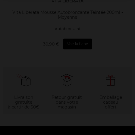
VITA LIBERATA
Vita Liberata Mousse Autobronzante Teintée 200ml -
Moyenne
Autobronzant
30,90 €
Voir la fiche
Livraison
Retour gratuit
Emballage
gratuite
dans votre
cadeau
à partir de 50€
magasin
offert