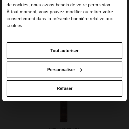
Choisissez votre pays
de cookies, nous avons besoin de votre permission.
Caractéristiques
À tout moment, vous pouvez modifier ou retirer votre
consentement dans la présente bannière relative aux
April België
cookies.
April Belgique
Avis client
Tout autoriser
April France
Personnaliser
April Luxembourg
Oublié quelque chose ?
Refuser