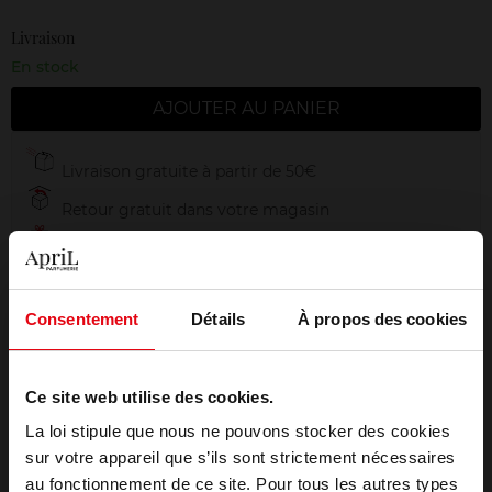
Livraison
En stock
AJOUTER AU PANIER
Livraison gratuite à partir de 50€
Retour gratuit dans votre magasin
Emballage cadeau offert
Consentement
Détails
À propos des cookies
Description
Ce site web utilise des cookies.
La loi stipule que nous ne pouvons stocker des cookies
Conseil d'utilisation
sur votre appareil que s’ils sont strictement nécessaires
au fonctionnement de ce site. Pour tous les autres types