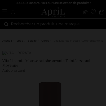
SOLDES: Jusqu'à -70% sur une sélection de produits !
0
Rechercher un produit, une marque…...
Accueil
Shop
Solaire
Corps
Vita Liberata Mousse Autobronzante Tei
Marque
Avis
clients
Vita Liberata Mousse Autobronzante Teintée 200ml -
Moyenne
Autobronzant