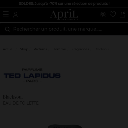
SOLDES: Jusqu'à -70% sur une sélection de produits !
0
Rechercher un produit, une marque…...
Accueil
Shop
Parfums
Homme
Fragrances
Blacksoul
Marque
Avis
clients
Blacksoul
EAU DE TOILETTE