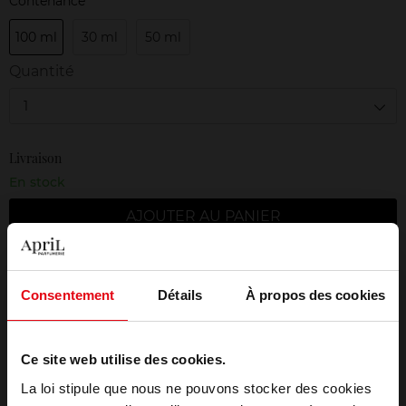
Contenance
100 ml
30 ml
50 ml
Quantité
1
Livraison
En stock
AJOUTER AU PANIER
Livraison gratuite à partir de 50€
Consentement
Détails
À propos des cookies
Retour gratuit dans votre magasin
Emballage cadeau offert
Ce site web utilise des cookies.
La loi stipule que nous ne pouvons stocker des cookies