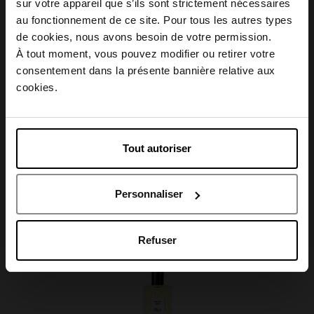
sur votre appareil que s’ils sont strictement nécessaires
au fonctionnement de ce site. Pour tous les autres types
Description
Choisissez votre pays
de cookies, nous avons besoin de votre permission.
À tout moment, vous pouvez modifier ou retirer votre
consentement dans la présente bannière relative aux
Caractéristiques
April België
cookies.
April Belgique
Tout autoriser
April France
Avis client
Personnaliser
April Luxembourg
Oublié quelque chose ?
Refuser