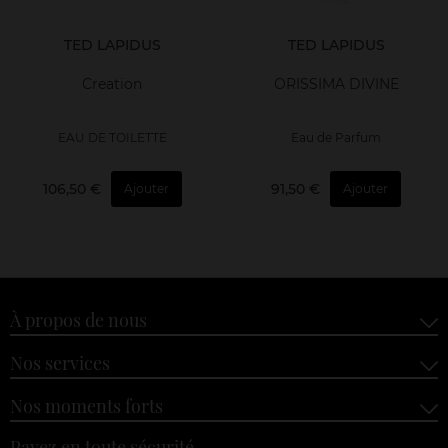
TED LAPIDUS
TED LAPIDUS
Creation
ORISSIMA DIVINE
EAU DE TOILETTE
Eau de Parfum
106,50 €
91,50 €
Ajouter
Ajouter
À propos de nous
Nos services
Nos moments forts
Payez en toute sécurité