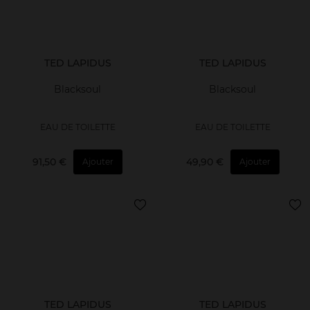
TED LAPIDUS
TED LAPIDUS
Blacksoul
Blacksoul
EAU DE TOILETTE
EAU DE TOILETTE
91,50 €
49,90 €
Ajouter
Ajouter
TED LAPIDUS
TED LAPIDUS