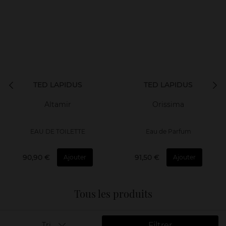
TED LAPIDUS
TED LAPIDUS
Altamir
Orissima
EAU DE TOILETTE
Eau de Parfum
90,90 €
91,50 €
Ajouter
Ajouter
Tous les produits
Filtrer
Tri