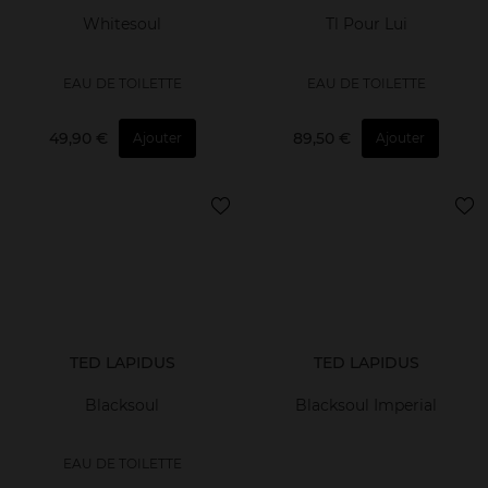
Whitesoul
Tl Pour Lui
EAU DE TOILETTE
EAU DE TOILETTE
49,90 €
89,50 €
Ajouter
Ajouter
TED LAPIDUS
TED LAPIDUS
Blacksoul
Blacksoul Imperial
EAU DE TOILETTE