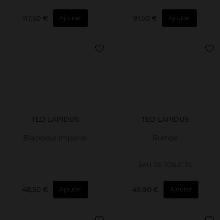
117,50 €
91,50 €
Ajouter
Ajouter
TED LAPIDUS
TED LAPIDUS
Blacksoul Imperial
Rumba
EAU DE TOILETTE
48,50 €
49,90 €
Ajouter
Ajouter