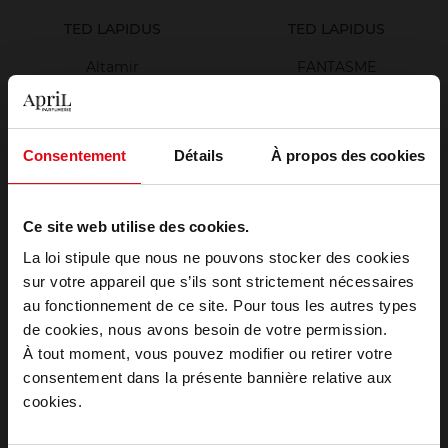
TED LAPIDUS
TED LAPIDUS
Altamir
FANTASME
EAU DE TOILETTE
EAU DE TOILETTE
Consentement
Détails
À propos des cookies
90,90 €
106,50 €
Ajouter
Ajouter
Ce site web utilise des cookies.
La loi stipule que nous ne pouvons stocker des cookies
sur votre appareil que s’ils sont strictement nécessaires
au fonctionnement de ce site. Pour tous les autres types
Choisissez votre pays
de cookies, nous avons besoin de votre permission.
À tout moment, vous pouvez modifier ou retirer votre
consentement dans la présente bannière relative aux
TED LAPIDUS
TED LAPIDUS
April België
cookies.
Poker Face
Rumba