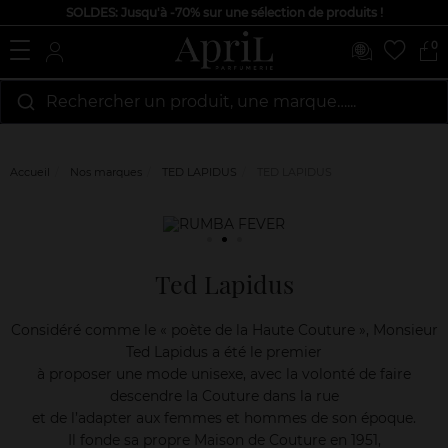
SOLDES: Jusqu'à -70% sur une sélection de produits !
0
Rechercher un produit, une marque…...
Accueil
Nos marques
TED LAPIDUS
TED LAPIDUS
Ted Lapidus
Considéré comme le « poète de la Haute Couture », Monsieur
Ted Lapidus a été le premier
à proposer une mode unisexe, avec la volonté de faire
descendre la Couture dans la rue
et de l’adapter aux femmes et hommes de son époque.
Il fonde sa propre Maison de Couture en 1951,