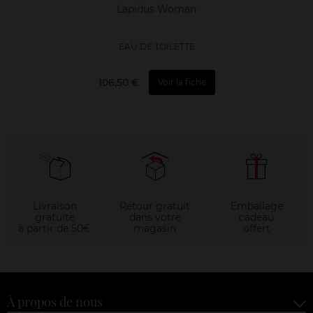
Lapidus Woman
EAU DE TOILETTE
106,50 €
Voir la fiche
Livraison
Retour gratuit
Emballage
gratuite
dans votre
cadeau
à partir de 50€
magasin
offert
À propos de nous