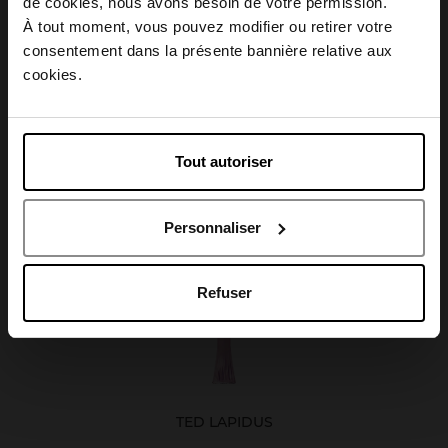
Choisissez votre pays
Caractéristiques
de cookies, nous avons besoin de votre permission.
À tout moment, vous pouvez modifier ou retirer votre
consentement dans la présente bannière relative aux
April België
cookies.
April Belgique
Avis client
Tout autoriser
April France
Oublié quelque chose ?
Personnaliser
April Luxembourg
Refuser
TED LAPIDUS