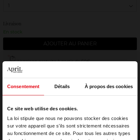
1
Livraison
En stock
AJOUTER AU PANIER
Livraison gratuite à partir de 50€
Retour gratuit dans votre magasin
Emballage cadeau offert
Consentement
Détails
À propos des cookies
Ce site web utilise des cookies.
La loi stipule que nous ne pouvons stocker des cookies
Description
sur votre appareil que s’ils sont strictement nécessaires
au fonctionnement de ce site. Pour tous les autres types