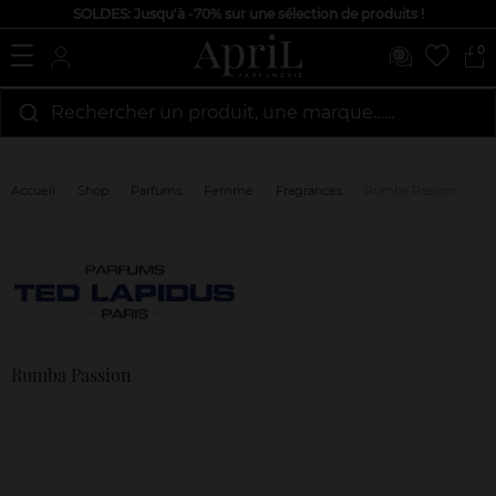
SOLDES: Jusqu'à -70% sur une sélection de produits !
0
Rechercher un produit, une marque…...
Accueil
Shop
Parfums
Femme
Fragrances
Rumba Passion
Marque
Avis
clients
Rumba Passion