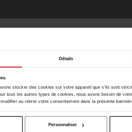
Détails
ies.
Oublié quelque chose ?
Choisissez votre pays
uvons stocker des cookies sur votre appareil que s’ils sont stri
our tous les autres types de cookies, nous avons besoin de votr
odifier ou retirer votre consentement dans la présente bannière
April België
April Belgique
Personnaliser
April France
April Luxembourg