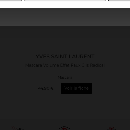
YVES SAINT LAURENT
Mascara Volume Effet Faux Cils Radical
Mascara
44,90 €
Voir la fiche