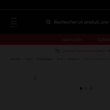
MENU
Nouveautés
Parfum
Livraison gratuite à partir 
Accueil
Shop
Maquillage
Yeux
Mascara
Mascara Effet Faux 