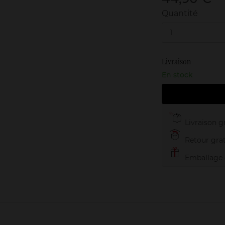
Quantité
1
Livraison
En stock
Livraison gr
Retour grat
Emballage c