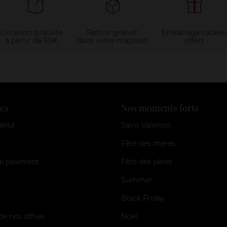
Livraison gratuite
Retour gratuit
Emballage cadeau
à partir de 50€
dans votre magasin
offert
es
Nos moments forts
élité
Saint Valentin
Fête des mères
e paiement
Fête des pères
Summer
Black Friday
de nos offres
Noël