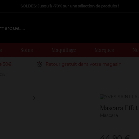
SOLDES: Jusqu'à -70% sur une sélection de produits !
s
Soins
Maquillage
Marques
Nos
de 50€
Retour gratuit dans votre magasin
Cils
Marque
Mascara Effet
Mascara
44,90 €