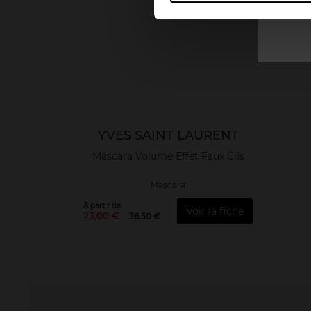
YVES SAINT LAURENT
Mascara Volume Effet Faux Cils
Mascara
À partir de
Voir la fiche
23,00 €
36,50 €