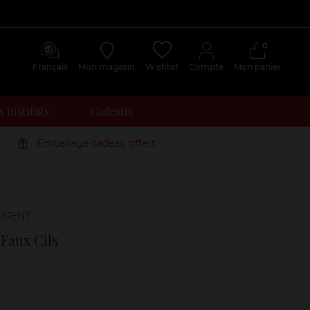
0
Français
Mon magasin
Wishlist
Compte
Mon panier
 instituts
Cadeaux
Emballage cadeau offert
Avis
clients
 Faux Cils