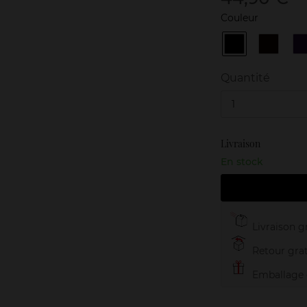
Couleur
01
N°2
Noir
Brun
V
Haute
Génére
Densité
Quantité
1
Livraison
En stock
Livraison gr
Retour grat
Emballage c