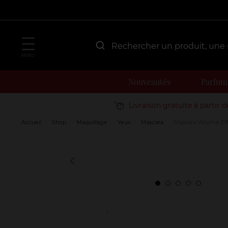
MENU
Nouveautés
Parfum
Livraison gratuite à partir 
Accueil
Shop
Maquillage
Yeux
Mascara
Mascara Volume Effe