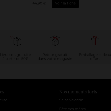
44,90 €
Voir la fiche
Livraison gratuite
Retour gratuit
Emballage cadeau
à partir de 50€
dans votre magasin
offert
es
Nos moments forts
élité
Saint Valentin
Fête des mères