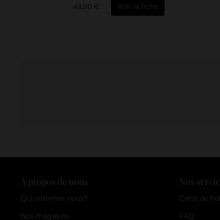
43,90 €
Voir la fiche
À propos de nous
Nos servic
Qui sommes nous?
Carte de fid
Nos magasins
FAQ