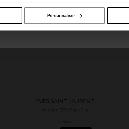
April België
April Belgique
Personnaliser
April France
April Luxembourg
YVES SAINT LAURENT
Mascara Effet Faux Cils
Mascara