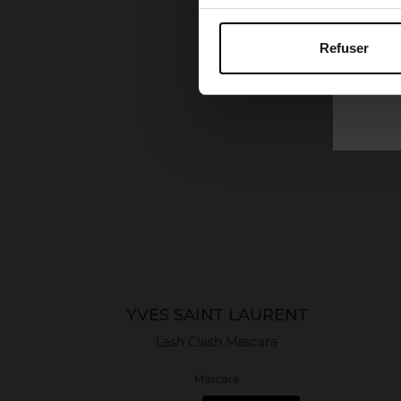
Refuser
YVES SAINT LAURENT
Lash Clash Mascara
Mascara