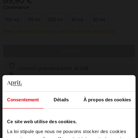
89,90 €
Contenance
100 ml
175 ml
200 ml
30 ml
50 ml
Merci de sélectionner les caractéristiques du produit.
Ajouter
Livraison gratuite à partir de 50€
Retour gratuit dans votre magasin
Emballage cadeau offert
Consentement
Détails
À propos des cookies
Ce site web utilise des cookies.
Description
La loi stipule que nous ne pouvons stocker des cookies