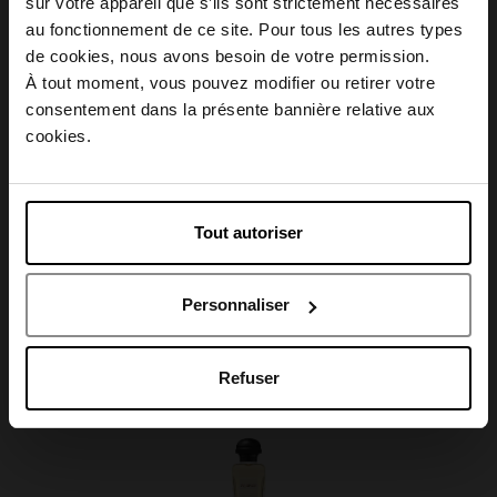
sur votre appareil que s’ils sont strictement nécessaires
au fonctionnement de ce site. Pour tous les autres types
Conseil d'utilisation
Choisissez votre pays
de cookies, nous avons besoin de votre permission.
À tout moment, vous pouvez modifier ou retirer votre
Caractéristiques
consentement dans la présente bannière relative aux
April België
cookies.
April Belgique
Tout autoriser
April France
Avis client
Personnaliser
April Luxembourg
Oublié quelque chose ?
Refuser