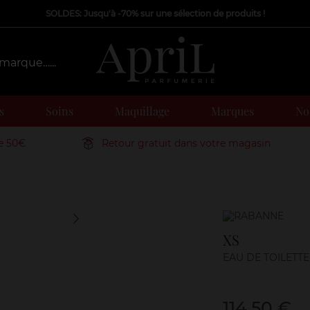
SOLDES: Jusqu'à -70% sur une sélection de produits !
s
Soins
Maquillage
Marques
Nos
de 50€
Retour gratuit dans votre magasin
Marque
XS
EAU DE TOILETTE
114,50 €