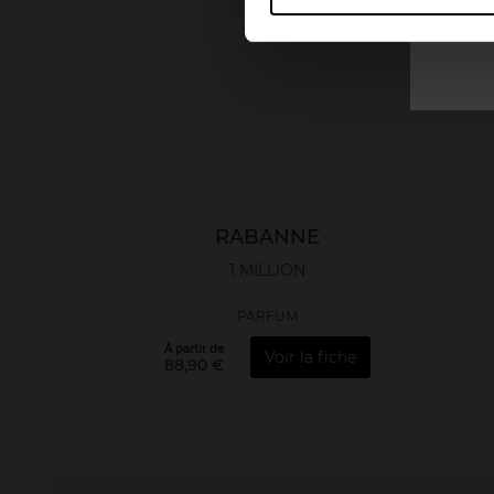
RABANNE
1 MILLION
PARFUM
À partir de
Voir la fiche
88,90 €