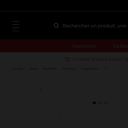
MENU
Nouveautés
Parfum
Livraison gratuite à partir 
Accueil
Shop
Parfums
Homme
Fragrances
XS