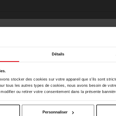
Détails
ies.
Oublié quelque chose ?
Choisissez votre pays
uvons stocker des cookies sur votre appareil que s’ils sont stri
our tous les autres types de cookies, nous avons besoin de votr
odifier ou retirer votre consentement dans la présente bannière
Nouveauté
April België
April Belgique
Personnaliser