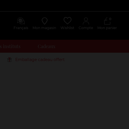
0
Français
Mon magasin
Wishlist
Compte
Mon panier
 instituts
Cadeaux
Emballage cadeau offert
Avis
clients