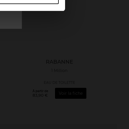
RABANNE
1 Million
EAU DE TOILETTE
À partir de
Voir la fiche
83,90 €