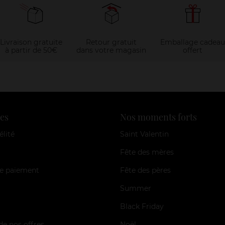
Livraison gratuite
Retour gratuit
Emballage cadeau
à partir de 50€
dans votre magasin
offert
es
Nos moments forts
élité
Saint Valentin
Fête des mères
e paiement
Fête des pères
Summer
Black Friday
de nos offres
Noël