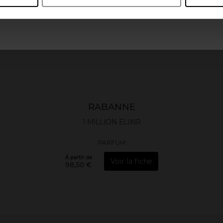
April France
April Luxembourg
RABANNE
1 MILLION ELIXIR
PARFUM
À partir de
Voir la fiche
98,50 €