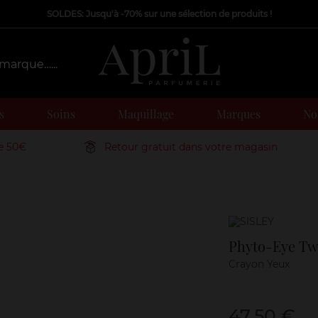
SOLDES: Jusqu'à -70% sur une sélection de produits !
s
Soins
Maquillage
Marques
Nos
de 50€
Retour gratuit dans votre magasin
Marque
Phyto-Eye Tw
Crayon Yeux
47,50 €