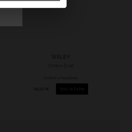
SISLEY
Ombre Éclat
Ombre à Paupières
48,50 €
Voir la fiche