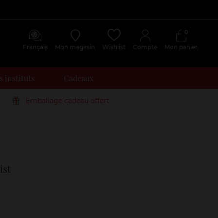
0
Français
Mon magasin
Wishlist
Compte
Mon panier
 instituts
Cadeaux
Emballage cadeau offert
Avis
clients
ist