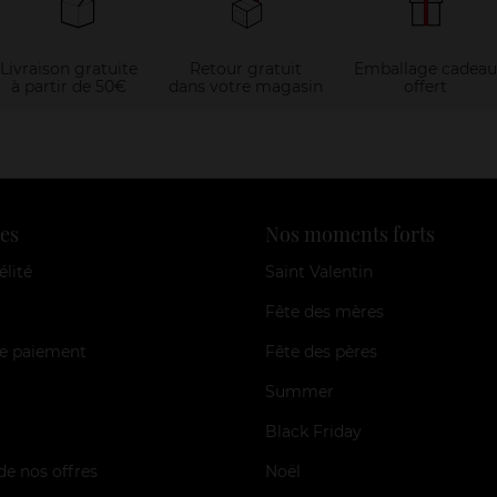
Livraison gratuite
Retour gratuit
Emballage cadeau
à partir de 50€
dans votre magasin
offert
es
Nos moments forts
élité
Saint Valentin
Fête des mères
e paiement
Fête des pères
Summer
Black Friday
de nos offres
Noël