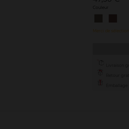
Couleur
16
17
Taupe
Rose
Bronze
Merci de sélection
Livraison gr
Retour grat
Emballage c