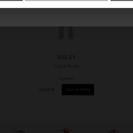
SISLEY
Ligne Noire
Eyeliner
56,50 €
Voir la fiche