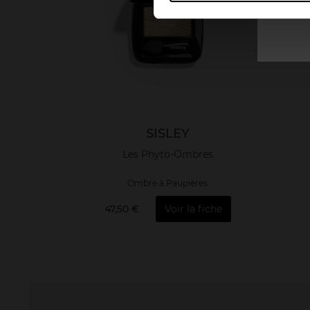
SISLEY
Les Phyto-Ombres
Ombre à Paupières
47,50 €
Voir la fiche