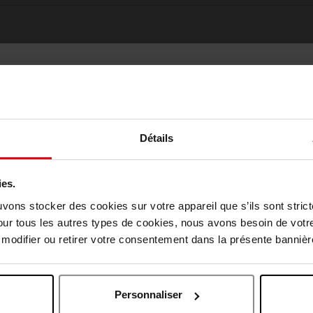
Détails
ies.
Oublié quelque chose ?
Choisissez votre pays
uvons stocker des cookies sur votre appareil que s’ils sont stri
our tous les autres types de cookies, nous avons besoin de votr
odifier ou retirer votre consentement dans la présente bannière
April België
April Belgique
Personnaliser
April France
April Luxembourg