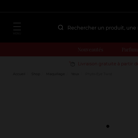
MENU
Nouveautés
Parfum
Livraison gratuite à partir 
Accueil
Shop
Maquillage
Yeux
Phyto-Eye Twist